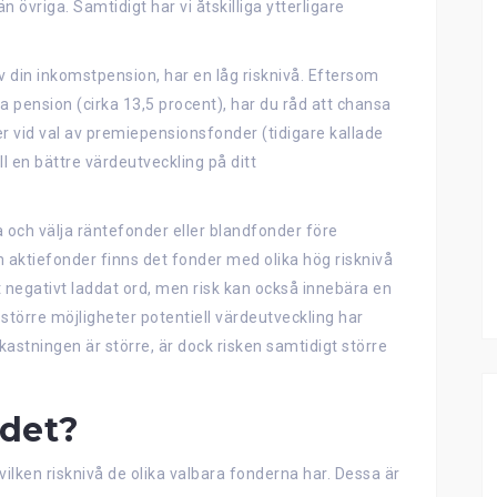
övriga. Samtidigt har vi åtskilliga ytterligare
 din inkomstpension, har en låg risknivå. Eftersom
a pension (cirka 13,5 procent), har du råd att chansa
mer vid val av premiepensionsfonder (tidigare kallade
l en bättre värdeutveckling på ditt
a och välja räntefonder eller blandfonder före
aktiefonder finns det fonder med olika hög risknivå
t negativt laddat ord, men risk kan också innebära en
 större möjligheter potentiell värdeutveckling har
astningen är större, är dock risken samtidigt större
rdet?
ken risknivå de olika valbara fonderna har. Dessa är