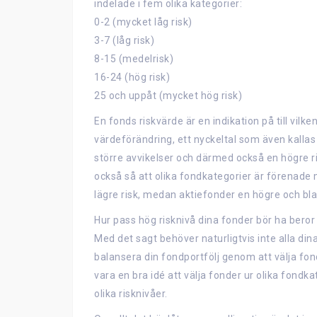
indelade i fem olika kategorier:
0-2 (mycket låg risk)
3-7 (låg risk)
8-15 (medelrisk)
16-24 (hög risk)
25 och uppåt (mycket hög risk)
En fonds riskvärde är en indikation på till vilk
värdeförändring, ett nyckeltal som även kallas
större avvikelser och därmed också en högre ris
också så att olika fondkategorier är förenade 
lägre risk, medan aktiefonder en högre och b
Hur pass hög risknivå dina fonder bör ha beror ti
Med det sagt behöver naturligtvis inte alla di
balansera din fondportfölj genom att välja fo
vara en bra idé att välja fonder ur olika fondk
olika risknivåer.