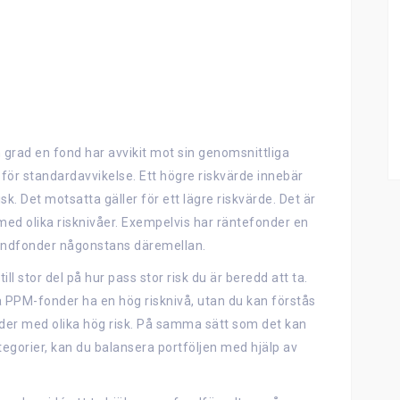
en grad en fond har avvikit mot sin genomsnittliga
 för standardavvikelse. Ett högre riskvärde innebär
k. Det motsatta gäller för ett lägre riskvärde. Det är
med olika risknivåer. Exempelvis har räntefonder en
landfonder någonstans däremellan.
ll stor del på hur pass stor risk du är beredd att ta.
na PPM-fonder ha en hög risknivå, utan du kan förstås
nder med olika hög risk. På samma sätt som det kan
ategorier, kan du balansera portföljen med hjälp av