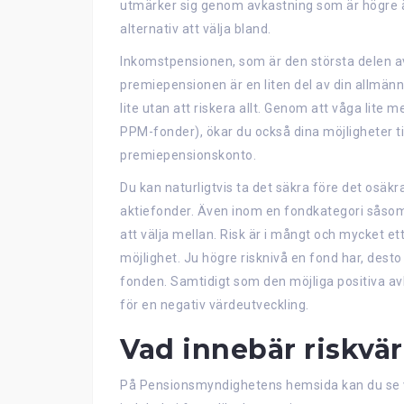
utmärker sig genom avkastning som är högre än 
alternativ att välja bland.
Inkomstpensionen, som är den största delen av
premiepensionen är en liten del av din allmänn
lite utan att riskera allt. Genom att våga lite 
PPM-fonder), ökar du också dina möjligheter til
premiepensionskonto.
Du kan naturligtvis ta det säkra före det osäkr
aktiefonder. Även inom en fondkategori såsom 
att välja mellan. Risk är i mångt och mycket et
möjlighet. Ju högre risknivå en fond har, desto
fonden. Samtidigt som den möjliga positiva avk
för en negativ värdeutveckling.
Vad innebär riskvä
På Pensionsmyndighetens hemsida kan du se vil